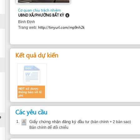
UBND XÃ/PHƯỜNG BẤT KỲ
Bình Định
http://tinyurl.com/mp9nh2k
Trang web:
Kết quả dự kiến
NĐT sẽ được
thông báo về lệ
phí
Các yêu cầu
1.
Giấy chứng nhận đăng ký đầu tư
(bản chính + 2 bản sao)
Bản chính để đối chiếu
Thời gian thực hiện
Phòng tiếp nhận và trả kết quả nhận, xử lý và trả kết quả trong cùng ngày làm việc.
Thời gian xếp hàng:
Min. 10mn - Max. 15mn
Thời gian tại bàn tiếp nhận:
Min. 5mn - Max. 10mn