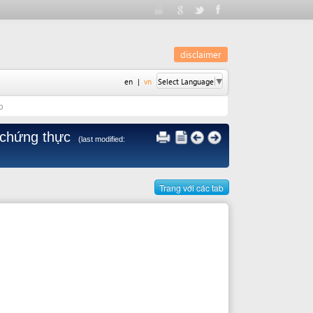
disclaimer
en
|
vn
Select Language
▼
ực
(last modified:
Trang với các tab