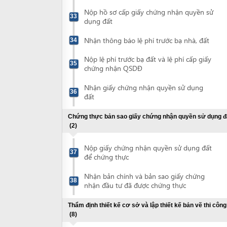
Nộp giấy chứng nhận quyền sử dụng đất
37
để chứng thực
Nhận bản chính và bản sao giấy chứng
38
nhận đầu tư đã được chứng thực
Thẩm định thiết kế cơ sở và lập thiết kế bản vẽ thi công
(8)
Lập thiết kế cơ sở
39
Nộp hồ sơ đề nghị xem xét, cho ý kiến về
giải pháp phòng cháy, chữa cháy của thiết
40
kế cơ sở
Nộp hồ sơ thẩm định thiết kế cơ sở
41
Nhận văn bản tham gia ý kiến về giải
pháp phòng cháy, chữa cháy của thiết kế
42
cơ sở
Nhận thông báo lệ phí thẩm định thiết kế
43
cơ sở
Nộp lệ phí thẩm định thiết kế cơ sở
44