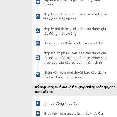
theo yêu cầu của cơ quan thẩm định
Nhận văn bản phê duyệt báo cáo đánh
30
giá tác động môi trường
Ký hợp đồng thuê đất và làm giấy chứng nhận quyền sử
dụng đất
(6)
Ký hợp đồng thuê đất
31
Thực hiện bàn giao cắm mốc thực địa
32
Nộp hồ sơ cấp giấy chứng nhận quyền sử
33
dụng đất
Nhận thông báo lệ phí trước bạ nhà, đất
34
Nộp lệ phí trước bạ đất và lệ phí cấp giấy
35
chứng nhận QSDĐ
Nhận giấy chứng nhận quyền sử dụng
36
đất
Chứng thực bản sao giấy chứng nhận quyền sử dụng đất
(2)