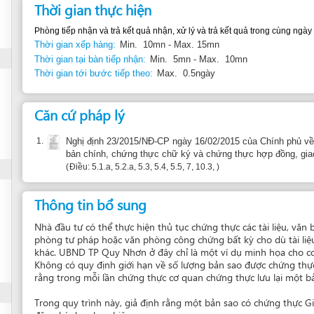
Thời gian tới bước tiếp theo:
Max. 0.5ngày
Căn cứ pháp lý
1.
Nghị định 23/2015/NĐ-CP ngày 16/02/2015 của Chính phủ về cấp bản sao t
bản chính, chứng thực chữ ký và chứng thực hợp đồng, giao dịch
Điều: 5.1.a, 5.2.a, 5.3, 5.4, 5.5, 7, 10.3,
Thông tin bổ sung
Nhà đầu tư có thể thực hiện thủ tục chứng thực các tài liệu, văn bản bằng tiến
phòng tư pháp hoặc văn phòng công chứng bất kỳ cho dù tài liệu văn bản đó 
khác. UBND TP Quy Nhơn ở đây chỉ là một ví dụ minh họa cho cơ quan dịch vụ
Không có quy định giới hạn về số lượng bản sao được chứng thực trong mỗi lầ
rằng trong mỗi lần chứng thực cơ quan chứng thực lưu lại một bản.
Trong quy trình này, giả định rằng một bản sao có chứng thực Giấy chứng nhận
đăng ký doanh nghiệp.
Báo cáo về thông tin không chính xác
Gợi ý đơn 