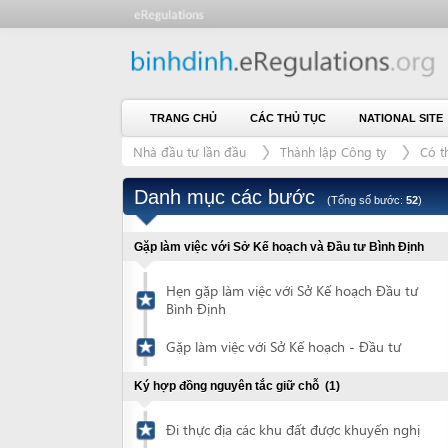
TRANG CHỦ
CÁC THỦ TỤC
NATIONAL SITE
CH
Nhà đầu tư lần đầu
Thành lập Công ty
Có thuê đất
Danh mục các bước
(Tổng số bước:
52
)
Gặp làm việc với Sở Kế hoạch và Đầu tư Bình Định
Hẹn gặp làm việc với Sở Kế hoạch Đầu tư
Bình Định
Gặp làm việc với Sở Kế hoạch - Đầu tư
Ký hợp đồng nguyên tắc giữ chỗ
(1)
Đi thực địa các khu đất được khuyến nghị
Ký hợp đồng nguyên tắc giữ chỗ
1