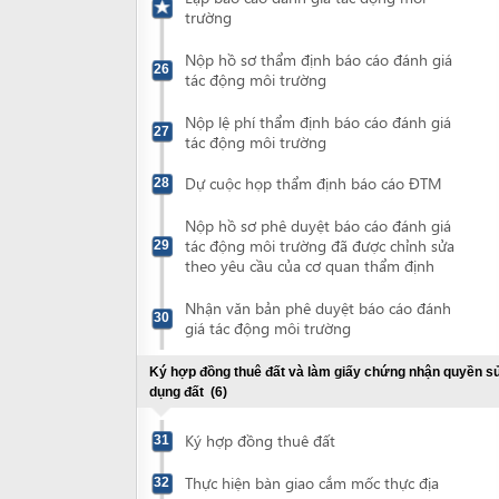
theo yêu cầu của cơ quan thẩm định
Nhận văn bản phê duyệt báo cáo đánh
30
giá tác động môi trường
Ký hợp đồng thuê đất và làm giấy chứng nhận quyền sử
dụng đất
(6)
Ký hợp đồng thuê đất
31
Thực hiện bàn giao cắm mốc thực địa
32
Nộp hồ sơ cấp giấy chứng nhận quyền sử
33
dụng đất
Nhận thông báo lệ phí trước bạ nhà, đất
34
Nộp lệ phí trước bạ đất và lệ phí cấp giấy
35
chứng nhận QSDĐ
Nhận giấy chứng nhận quyền sử dụng
36
đất
Chứng thực bản sao giấy chứng nhận quyền sử dụng đất
(2)