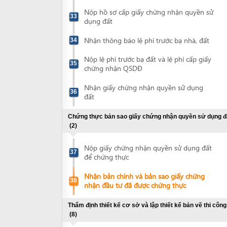
Nộp giấy chứng nhận quyền sử dụng đất
37
để chứng thực
Nhận bản chính và bản sao giấy chứng
38
nhận đầu tư đã được chứng thực
Thẩm định thiết kế cơ sở và lập thiết kế bản vẽ thi công
(8)
Lập thiết kế cơ sở
39
Nộp hồ sơ đề nghị xem xét, cho ý kiến về
giải pháp phòng cháy, chữa cháy của thiết
40
kế cơ sở
Nộp hồ sơ thẩm định thiết kế cơ sở
41
Nhận văn bản tham gia ý kiến về giải
pháp phòng cháy, chữa cháy của thiết kế
42
cơ sở
Nhận thông báo lệ phí thẩm định thiết kế
43
cơ sở
Nộp lệ phí thẩm định thiết kế cơ sở
44