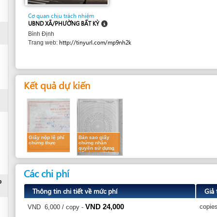
UBND XÃ/PHƯỜNG BẤT KỲ
Bình Định
http://tinyurl.com/mp9nh2k
Trang web:
Kết quả dự kiến
Giấy nộp lệ phí
Bản sao giấy
chứng thực
chứng nhận
quyền sử dựng
đất được chứng
thực x4
Các chi phí
Thông tin chi tiết về mức phí
Giả thuyết
VND
24,000
copies:
4
VND
6,000 / copy
-
Phương thức thanh toán:
tiền mặt
Thời gian thực hiện