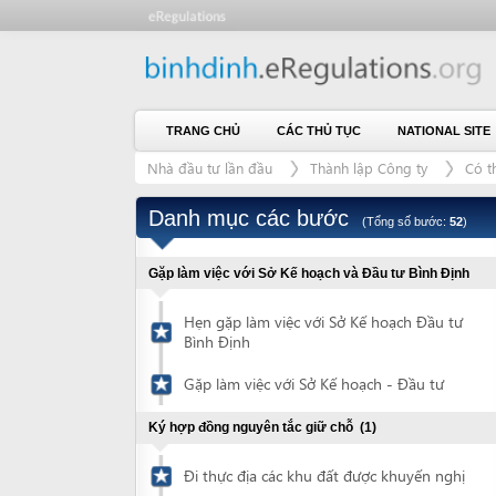
TRANG CHỦ
CÁC THỦ TỤC
NATIONAL SITE
CH
Nhà đầu tư lần đầu
Thành lập Công ty
Có thuê đất
Danh mục các bước
(Tổng số bước:
52
)
Gặp làm việc với Sở Kế hoạch và Đầu tư Bình Định
Hẹn gặp làm việc với Sở Kế hoạch Đầu tư
Bình Định
Gặp làm việc với Sở Kế hoạch - Đầu tư
Ký hợp đồng nguyên tắc giữ chỗ
(1)
Đi thực địa các khu đất được khuyến nghị
Ký hợp đồng nguyên tắc giữ chỗ
1