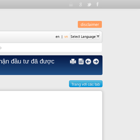
disclaimer
en
|
vn
Select Language
▼
ư đã được
Trang với các tab