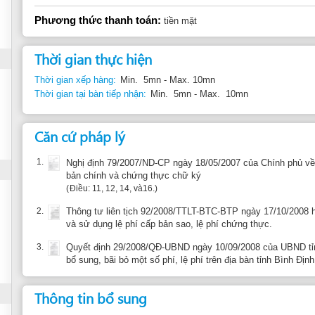
Thời gian xếp hàng:
Min. 5mn - Max. 10mn
Thời gian tại bàn tiếp nhận:
Min. 5mn - Max. 10mn
Căn cứ pháp lý
1.
Nghị định 79/2007/ND-CP ngày 18/05/2007 của Chính phủ về cấp bản sao t
bản chính và chứng thực chữ ký
Điều: 11, 12, 14, và16.
2.
Thông tư liên tịch 92/2008/TTLT-BTC-BTP ngày 17/10/2008 hướng dẫn về mứ
và sử dụng lệ phí cấp bản sao, lệ phí chứng thực.
3.
Quyết định 29/2008/QĐ-UBND ngày 10/09/2008 của UBND tỉnh Bình Định về 
bổ sung, bãi bỏ một số phí, lệ phí trên địa bàn tỉnh Bình Định (VN)
Thông tin bổ sung
Văn phòng này giữ lại một bản lưu.
Bản sao chứng thực hộ chiếu ở đây chỉ là một ví dụ.
Báo cáo về thông tin không chính xác
Gợi ý đơn 