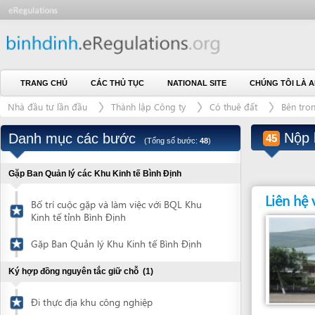
TRANG CHỦ
CÁC THỦ TỤC
NATIONAL SITE
CHÚNG TÔI LÀ AI
L
Nhà đầu tư lần đầu
Thành lập Công ty
Có thuê đất
Bên trong các 
Nộp hồ sơ
Danh mục các bước
45
(Tổng số bước:
48
)
Gặp Ban Quản lý các Khu Kinh tế Bình Định
Liên hệ với
Bố trí cuộc gặp và làm việc với BQL Khu
Kinh tế tỉnh Bình Định
Gặp Ban Quản lý Khu Kinh tế Bình Định
Ký hợp đồng nguyên tắc giữ chỗ
(1)
Đi thực địa khu công nghiệp
Cơ quan chịu trách 
Ký hợp đồng nguyên tắc thuê đất với
BAN QUẢN LÝ KHU K
1
công ty phát triển hạ tầng
ĐỊNH