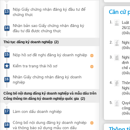
Thủ tục đăng ký doanh nghiệp
(2)
2.
Nghị định 6
Điều: 3.1.b, 3
Nộp hồ sơ đề nghị đăng ký doanh nghiệp
15
3.
Nghị định 4
định chi tiế
Kiểm tra trạng thái hồ sơ
chế độ bảo h
Điều: 4.5.b, 
Nhận Giấy chứng nhận đăng ký doanh
16
nghiệp
4.
Thông tư 10
Nghị định 6
Điều: 2.1, 3.
Công bố nội dung đăng ký doanh nghiệp và mẫu dấu trên
Cổng thông tin đăng ký doanh nghiệp quốc gia
(2)
5.
Quyết định 
công nhiệm 
Làm con dấu doanh nghiệp
17
Điều: 1.1
Công bố nội dung đăng ký doanh nghiệp
18
và thông báo sử dụng mẫu con dấu
Thông tin bổ
Ngày hẹn quay lại 
Kiểm tra trạng thái công bố nội dung
phép xây dựng.
đăng ký doanh nghiệp và thông báo sử
dụng mẫu con dấu
Báo cáo về
Đăng ký thuế
(2)
Nộp hồ sơ đăng ký thuế
19
Khiếu nại: Ba