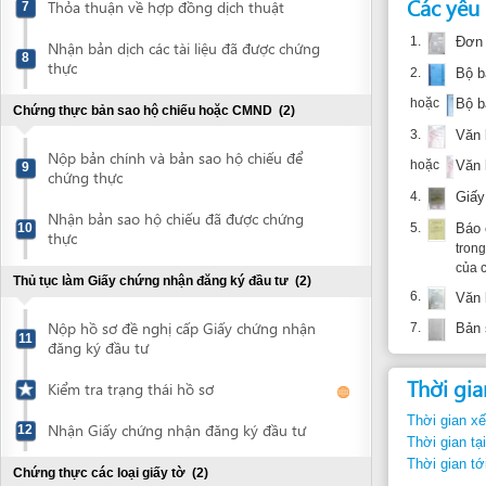
hoặc
Bộ bản vẽ t
Chứng thực bản sao hộ chiếu hoặc CMND
(2)
3.
Văn bản phê 
Nộp bản chính và bản sao hộ chiếu để
hoặc
Văn bản phê 
9
chứng thực
4.
Giấy chứng 
Nhận bản sao hộ chiếu đã được chứng
5.
Báo cáo năn
10
thực
trong đó gồm
của các cán 
Thủ tục làm Giấy chứng nhận đăng ký đầu tư
(2)
6.
Văn bản ph
Nộp hồ sơ đề nghị cấp Giấy chứng nhận
7.
Bản sao giấ
11
đăng ký đầu tư
Thời gian thự
Kiểm tra trạng thái hồ sơ
Thời gian xếp hàng:
Nhận Giấy chứng nhận đăng ký đầu tư
12
Thời gian tại bàn ti
Thời gian tới bước t
Chứng thực các loại giấy tờ
(2)
Nộp Giấy chứng nhận đăng ký đầu tư để
Căn cứ pháp 
13
chứng thực
1.
Luật Xây d
Nhận bản sao Giấy chứng nhận đăng ký
26/11/2003
14
đầu tư đã được chứng thực
Điều: 62.1.b,