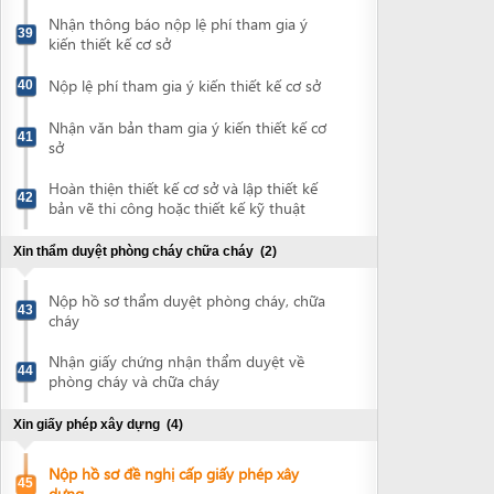
Nhận giấy chứng nhận thẩm duyệt về
44
phòng cháy và chữa cháy
Xin giấy phép xây dựng
(4)
Nộp hồ sơ đề nghị cấp giấy phép xây
45
dựng
Nhận thông báo lệ phí cấp giấy phép xây
46
dựng
Nộp lệ phí cấp giấy phép xây dựng
47
Nhận giấy phép xây dựng
48
Powered by eRegulations (c), a content management system developed by UNCTAD's
Investment and Enterprise Division
,
Business Facilitation Program
and licensed under