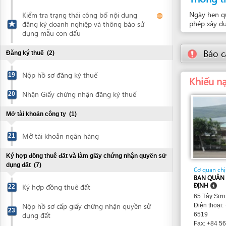
Nhận Giấy chứng nhận đăng ký thuế
20
Mở tài khoản công ty
(1)
Mở tài khoản ngân hàng
21
Ký hợp đồng thuê đất và làm giấy chứng nhận quyền sử
dụng đất
(7)
Cơ quan chịu trách 
BAN QUẢN LÝ KHU K
ĐỊNH
Ký hợp đồng thuê đất
22
65 Tây Sơn , Quy N
Nộp hồ sơ cấp giấy chứng nhận quyền sử
Điện thoại: +84 56
23
dụng đất
6519
Fax: +84 56 384 66
kktbin
Thư điện tử:
Nộp hồ sơ cấp giấy chứng nhận quyền sử
24
Trang web:
dụng đất
http://www.kkt.binh
http://www.kktbinh
Nộp lệ phí trước bạ đất
25
Nộp biên nhận nộp lệ phí trước bạ đất
26
Nhận giấy chứng nhận quyền sử dụng
27
đất
Thực hiện bàn giao mốc giới trên thực địa
28