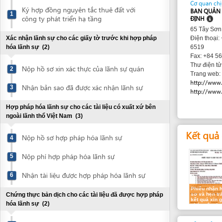
65 Tây Sơn , Quy N
Xác nhận lãnh sự cho các giấy tờ trước khi hợp pháp
Điện thoại: +84 56
hóa lãnh sự
(2)
6519
Fax: +84 56 384 66
kktbin
Thư điện tử:
Nộp hồ sơ xin xác thực của lãnh sự quán
2
Trang web:
http://www.kkt.binh
Nhận bản sao đã được xác nhận lãnh sự
3
http://www.kktbinh
Hợp pháp hóa lãnh sự cho các tài liệu có xuất xứ bên
ngoài lãnh thổ Việt Nam
(3)
Kết quả dự k
Nộp hồ sơ hợp pháp hóa lãnh sự
4
Nộp phí hợp pháp hóa lãnh sự
5
Nhận tài liệu được hợp pháp hóa lãnh sự
6
Phiếu nhận hồ
sơ và hẹn trả
Chứng thực bản dịch cho các tài liệu đã được hợp pháp
kết quả xin giấy
hóa lãnh sự
(2)
phép xây dựng
Các yêu cầu
Thỏa thuận về hợp đồng dịch thuật
7
1.
Đơn đề nghị
Nhận bản dịch các tài liệu đã được chứng
8
thực
2.
Bộ bản vẽ t