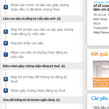
35 Lê Lợi , Quy Nh
Làm con dấu và đăng ký mẫu dấu mới
(3)
Điện thoại: +84 56
4814
http://s
Trang web:
Nộp hồ sơ làm con dấu và cấp giấy chứng
5
http://tinyurl.com/
nhận đăng ký mẫu dấu
Nộp phí khắc con dấu
6
Nhận con dấu và chứng nhận đăng ký
Kết quả dự k
7
mẫu dấu
Điều chỉnh giấy chứng nhận đăng ký thuế
(2)
Nộp hồ sơ thay đổi thông tin đăng ký
8
Phiếu nhận hồ
thuế
sơ & hẹn trả kết
quả đăng ký lại
doanh nghiệp
Nhận giấy chứng nhận đăng ký thuế
9
Các yêu cầu
Sửa đổi thông tin tài khoản ngân hàng
(1)
Nhà đầu tư cá n
Nộp hồ sơ cập nhận thông tin tài khoản
10
ngân hàng
Áp dụng trong trườn
án đầu tư. Áp dụng 
doanh có điều kiện.