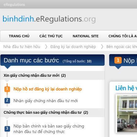
TRANG CHỦ
CÁC THỦ TỤC
NATIONAL SITE
CHÚNG TÔI LÀ AI
L
Nhà đầu tư hiện hữu
Đăng ký lại doanh nghiệp
Bên ngoài các khu công 
Danh mục các bước
Nộp hồ sơ
1
(Tổng số bước:
10
)
Xin giấy chứng nhận đầu tư mới
(2)
Liên hệ với
Nộp hồ sơ đăng ký lại doanh nghiệp
1
Nhận giấy chứng nhận đầu tư mới
2
Chứng thực bản sao giấy chứng nhận đầu tư
(2)
Nộp bản chính và bản sao giấy chứng
3
nhận đầu tư để chứng thực
Cơ quan chịu trách 
Nhận bản chính và bản sao giấy chứng
SỞ KẾ HOẠCH - ĐẦU
4
nhận đầu tư đã được chứng thực
ĐỊNH (KH-ĐT)